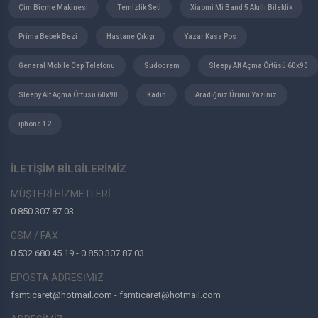
Çim Biçme Makinesi
Temizlik Seti
Xiaomi Mi Band 5 Akıllı Bileklik
Prima Bebek Bezi
Hastane Çıkışı
Yazar Kasa Pos
General Mobile Cep Telefonu
Sudocrem
Sleepy Alt Açma Örtüsü 60x90
Sleepy Alt Açma Örtüsü 60x90
Kadın
Aradığnız Ürünü Yazınız
iphone 12
İLETİŞİM BİLGİLERİMİZ
MÜŞTERİ HİZMETLERİ
0 850 307 87 03
GSM / FAX
0 532 680 45 19 - 0 850 307 87 03
EPOSTA ADRESİMİZ
fsmticaret@hotmail.com - fsmticaret@hotmail.com