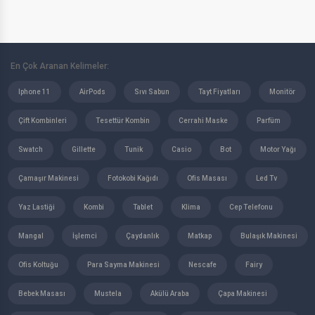
En Çok Aranan Kelimeler:
Iphone 11
AirPods
Sıvı Sabun
Tayt Fiyatları
Monitör
Çift Kombinleri
Tesettür Kombin
Cerrahi Maske
Parfüm
Swatch
Gillette
Tunik
Casio
Bot
Motor Yağı
Çamaşır Makinesi
Fotokobi Kağıdı
Ofis Masası
Led Tv
Yaz Lastiği
Kombi
Tablet
Klima
Cep Telefonu
Mangal
İşlemci
Çaydanlık
Matkap
Bulaşık Makinesi
Ofis Koltuğu
Para Sayma Makinesi
Nescafe
Fairy
Bebek Masası
Mustela
Akülü Araba
Çapa Makinesi