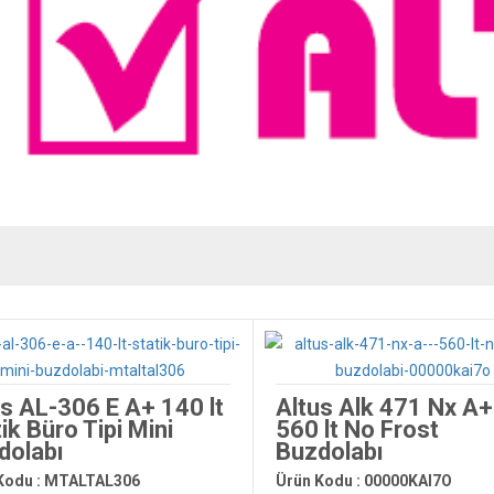
us AL-306 E A+ 140 lt
Altus Alk 471 Nx A
ik Büro Tipi Mini
560 lt No Frost
dolabı
Buzdolabı
Kodu : MTALTAL306
Ürün Kodu : 00000KAI7O