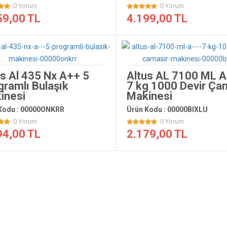
0 Yorum
0 Yorum
59,00 TL
4.199,00 TL
us Al 435 Nx A++ 5
Altus AL 7100 ML 
gramlı Bulaşık
7 kg 1000 Devir Ça
inesi
Makinesi
Kodu : 00000ONKRR
Ürün Kodu : 00000BIXLU
0 Yorum
0 Yorum
94,00 TL
2.179,00 TL