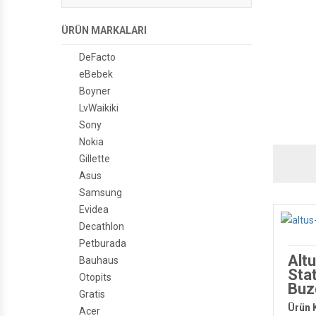
ÜRÜN MARKALARI
DeFacto
eBebek
Boyner
LvWaikiki
Sony
Nokia
Gillette
Asus
Samsung
Evidea
Decathlon
Petburada
Alt
Bauhaus
Stat
Otopits
Buz
Gratis
Ürün 
Acer