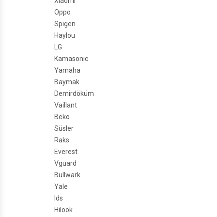
Xiaomi
Oppo
Spigen
Haylou
LG
Kamasonic
Yamaha
Baymak
Demirdöküm
Vaillant
Beko
Süsler
Raks
Everest
Vguard
Bullwark
Yale
Ids
Hilook