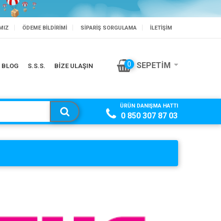
MIZ
ÖDEME BILDIRIMI
SIPARIŞ SORGULAMA
İLETİŞİM
BİSLİKLET'TE SEZON SONU
0
SEPETIM
BLOG
S.S.S.
BİZE ULAŞIN
ÜRÜN DANIŞMA HATTI
0 850 307 87 03