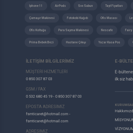
Iphone 11
AirPods
Sıvı Sabun
Tayt Fiyatları
Çamaşır Makinesi
Fotokobi Kağıdı
Ofis Masası
Le
Ofis Koltuğu
Para Sayma Makinesi
Nescafe
Fairy
Prima Bebek Bezi
Hastane Çıkışı
Yazar Kasa Pos
İLETİŞİM BİLGİLERİMİZ
E-BÜLTE
MÜŞTERİ HİZMETLERİ
E-bülten
0 850 307 87 03
ilk siz hab
GSM / FAX
0 532 680 45 19 - 0 850 307 87 03
KURUMSA
EPOSTA ADRESİMİZ
Hakkımız
fsmticaret@hotmail.com -
MİSYONU
fsmticaret@hotmail.com
VİZYONU
ADRESİMİZ