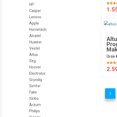
HP
1.5
Casper
Lenovo
Apple
Hometech
Alcatel
Alt
Huawei
Pro
Vestel
Mak
Altus
Ürün 
Seg
Hoover
2.5
Electrolux
Grundig
Simfer
Fakir
1
Sinbo
Arzum
Philips