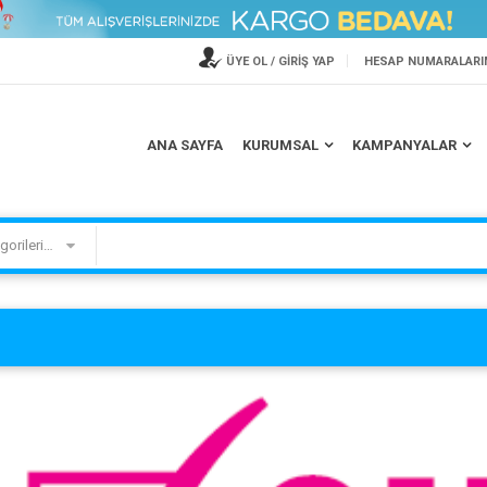
ÜYE OL / GİRİŞ YAP
HESAP NUMARALARI
TV ASKI APARATLARINDA
PHİLİPS'DEN 200 TL HEDİYE
ANA SAYFA
KURUMSAL
KAMPANYALAR
İNDİRİM
ÇEKİ
Kategorilerimiz