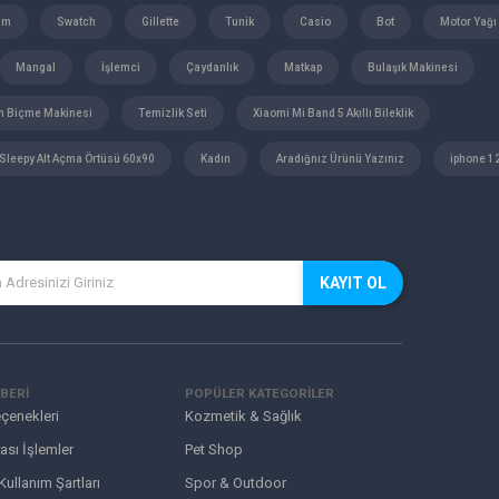
üm
Swatch
Gillette
Tunik
Casio
Bot
Motor Yağı
Mangal
İşlemci
Çaydanlık
Matkap
Bulaşık Makinesi
m Biçme Makinesi
Temizlik Seti
Xiaomi Mi Band 5 Akıllı Bileklik
Sleepy Alt Açma Örtüsü 60x90
Kadın
Aradığnız Ürünü Yazınız
iphone 1
KAYIT OL
BERİ
POPÜLER KATEGORİLER
çenekleri
Kozmetik & Sağlık
ası İşlemler
Pet Shop
 Kullanım Şartları
Spor & Outdoor