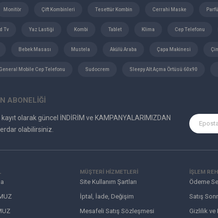
Monitör
Çift Kombinleri
Tesettür Kombin
Cerrahi Maske
Parf
d Tv
Yaz Lastiği
Kombi
Tablet
Klima
Cep Telefonu
Bebek Masası
Mustela
Akülü Araba
Çapa Makinesi
Çi
General Mobile Cep Telefonu
Sudocrem
Sleepy Alt Açma Örtüsü 60x90
N ABONELİĞİ
e kayıt olarak güncel İNDİRİM ve KAMPANYALARIMIZDAN
erdar olabilirsiniz.
L
MÜŞTERI HIZMETLERI
İŞLEM REH
da
Site Kullanım Şartları
Ödeme Se
MUZ
İptal, İade, Değişim
Satış Sonr
MUZ
Mesafeli Satış Sözleşmesi
Gizlilik ve