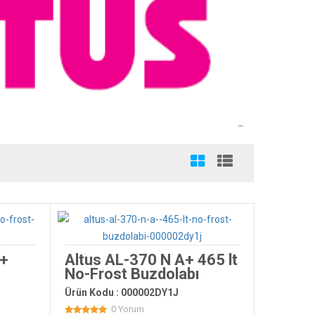
++
Altus AL-370 N A+ 465 lt
No-Frost Buzdolabı
Ürün Kodu : 000002DY1J
0 Yorum