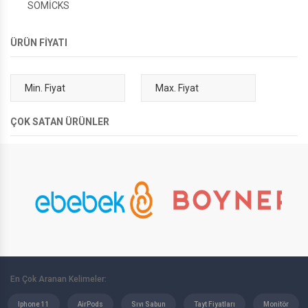
SOMİCKS
ÜRÜN FİYATI
ÇOK SATAN ÜRÜNLER
En Çok Aranan Kelimeler:
Iphone 11
AirPods
Sıvı Sabun
Tayt Fiyatları
Monitör