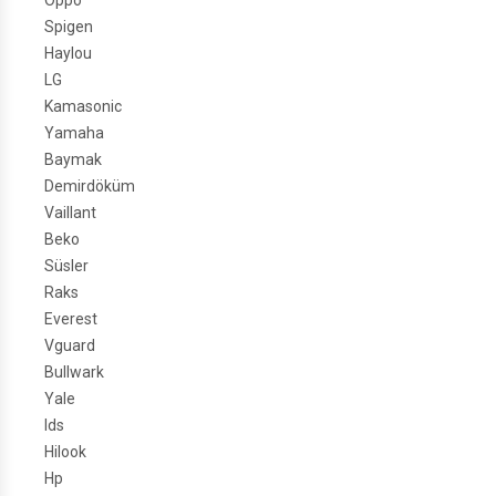
Oppo
Spigen
Haylou
LG
Kamasonic
Yamaha
Baymak
Demirdöküm
Vaillant
Beko
Süsler
Raks
Everest
Vguard
Bullwark
Yale
Ids
Hilook
Hp