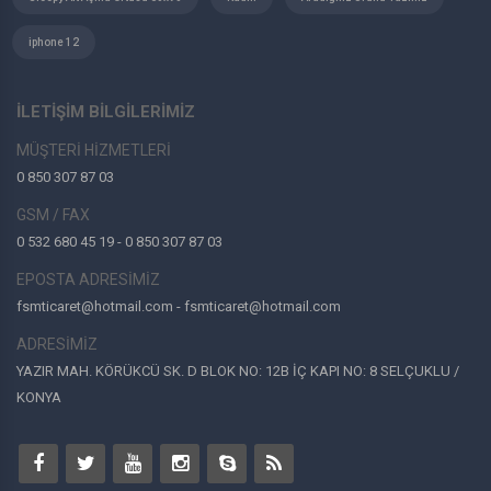
iphone 12
İLETİŞİM BİLGİLERİMİZ
MÜŞTERİ HİZMETLERİ
0 850 307 87 03
GSM / FAX
0 532 680 45 19 - 0 850 307 87 03
EPOSTA ADRESİMİZ
fsmticaret@hotmail.com - fsmticaret@hotmail.com
ADRESİMİZ
YAZIR MAH. KÖRÜKCÜ SK. D BLOK NO: 12B İÇ KAPI NO: 8 SELÇUKLU /
KONYA