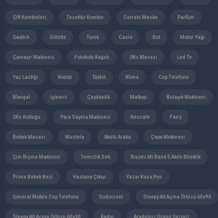
Çift Kombinleri
Tesettür Kombin
Cerrahi Maske
Parfüm
Swatch
Gillette
Tunik
Casio
Bot
Motor Yağı
Çamaşır Makinesi
Fotokobi Kağıdı
Ofis Masası
Led Tv
Yaz Lastiği
Kombi
Tablet
Klima
Cep Telefonu
Mangal
İşlemci
Çaydanlık
Matkap
Bulaşık Makinesi
Ofis Koltuğu
Para Sayma Makinesi
Nescafe
Fairy
Bebek Masası
Mustela
Akülü Araba
Çapa Makinesi
Çim Biçme Makinesi
Temizlik Seti
Xiaomi Mi Band 5 Akıllı Bileklik
Prima Bebek Bezi
Hastane Çıkışı
Yazar Kasa Pos
General Mobile Cep Telefonu
Sudocrem
Sleepy Alt Açma Örtüsü 60x90
Sleepy Alt Açma Örtüsü 60x90
Kadın
Aradığnız Ürünü Yazınız