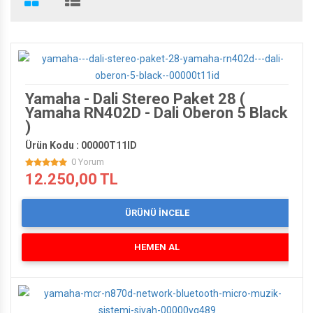
PHİLİPS'DEN 200 TL HEDİYE ÇEKİ
Yamaha - Dali Stereo Paket 28 (
Yamaha RN402D - Dali Oberon 5 Black
)
Ürün Kodu : 00000T11ID
BİSLİKLET'TE SEZON SONU
0 Yorum
12.250,00 TL
ÜRÜNÜ İNCELE
HEMEN AL