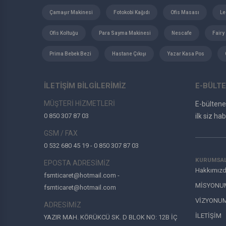
Çamaşır Makinesi
Fotokobi Kağıdı
Ofis Masası
Le
Ofis Koltuğu
Para Sayma Makinesi
Nescafe
Fairy
Prima Bebek Bezi
Hastane Çıkışı
Yazar Kasa Pos
İLETİŞİM BİLGİLERİMİZ
E-BÜLTE
MÜŞTERİ HİZMETLERİ
E-bülten
0 850 307 87 03
ilk siz hab
GSM / FAX
0 532 680 45 19 - 0 850 307 87 03
KURUMSA
EPOSTA ADRESİMİZ
Hakkımız
fsmticaret@hotmail.com -
MİSYONU
fsmticaret@hotmail.com
VİZYONU
ADRESİMİZ
İLETİŞİM
YAZIR MAH. KÖRÜKCÜ SK. D BLOK NO: 12B İÇ