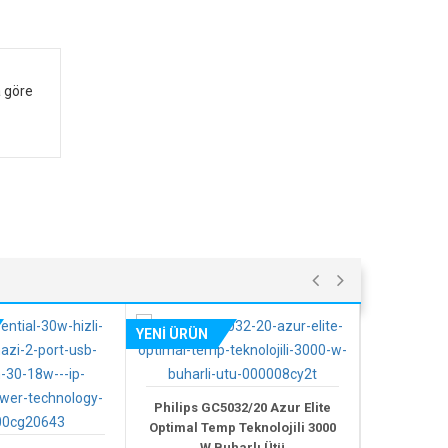
a göre
YENİ ÜRÜN
YENİ ÜRÜN
Philips GC5032/20 Azur Elite
Haylou Solar LS0
Optimal Temp Teknolojili 3000
IP68 - Siyah 
W Buharlı Ütü
iPhone 