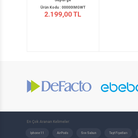
En Çok Aranan Kelimeler:
Iphone 11
AirPods
Sıvı Sabun
Tayt Fiyatları