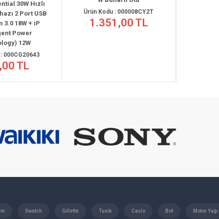
 30W Hızlı
Ürün Kodu : 000008CY2T
Ürün Kodu :
2 Port USB
1.351,00 TL
779,
18W + iP
 Power
) 12W
0CG20643
 TL
üm
Swatch
Gillette
Tunik
Casio
Bot
Motor Yağı