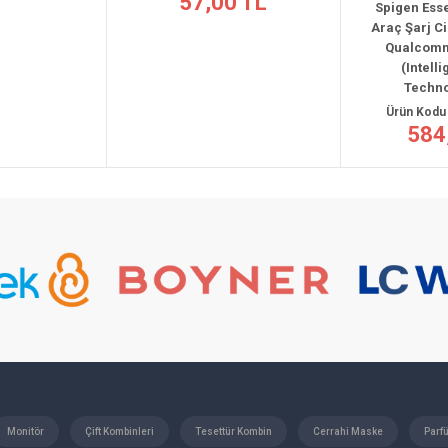
57,00 TL
Spigen Essential
Araç Şarj Cihazı 
Qualcomm 3.0 
(Intelligent
Technology
Ürün Kodu : 00
584,00
Monitör
Çift Kombinleri
Tesettür Kombin
Cerrahi Maske
Parf