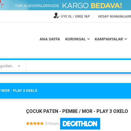
ÜYE OL / GİRİŞ YAP
HESAP NUMARALARI
TV ASKI APARATLARINDA
PHİLİPS'DEN 200 TL HEDİYE
ANA SAYFA
KURUMSAL
KAMPANYALAR
İNDİRİM
ÇEKİ
Kategorilerimiz
 MOR - PLAY 3 OXELO
ÇOCUK PATEN - PEMBE / MOR - PLAY 3 OXELO
0 Yorum