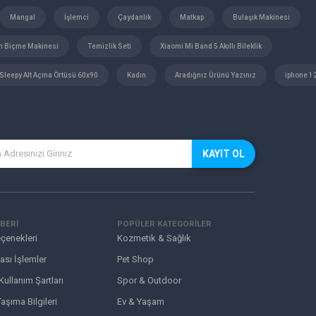
Mangal
İşlemci
Çaydanlık
Matkap
Bulaşık Makinesi
m Biçme Makinesi
Temizlik Seti
Xiaomi Mi Band 5 Akıllı Bileklik
Sleepy Alt Açma Örtüsü 60x90
Kadın
Aradığnız Ürünü Yazınız
iphone 1
KAYIT OL
BERİ
POPÜLER KATEGORİLER
çenekleri
Kozmetik & Sağlık
ası İşlemler
Pet Shop
 Kullanım Şartları
Spor & Outdoor
aşıma Bilgileri
Ev & Yaşam