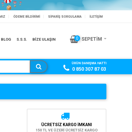
MIZ
ÖDEME BILDIRIMI
SIPARIŞ SORGULAMA
İLETİŞİM
BİSLİKLET'TE SEZON SONU
0
SEPETIM
BLOG
S.S.S.
BİZE ULAŞIN
ÜRÜN DANIŞMA HATTI
0 850 307 87 03
ÜCRETSIZ KARGO İMKANI
150 TL VE ÜZERİ ÜCRETSİZ KARGO