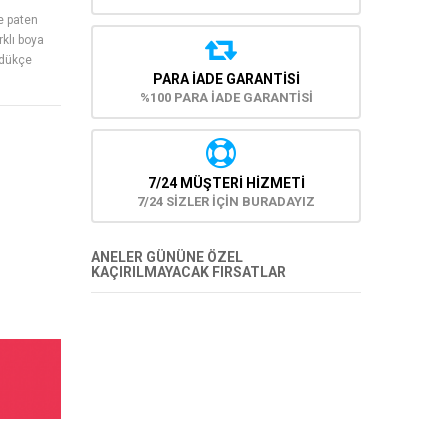
e paten
rklı boya
üdükçe
PARA İADE GARANTISI
%100 PARA İADE GARANTİSİ
7/24 MÜŞTERİ HİZMETİ
7/24 SİZLER İÇİN BURADAYIZ
ANELER GÜNÜNE ÖZEL
KAÇIRILMAYACAK FIRSATLAR