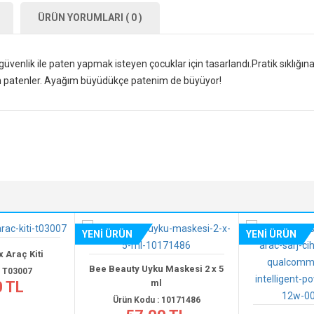
ÜRÜN YORUMLARI ( 0 )
venlik ile paten yapmak isteyen çocuklar için tasarlandı.Pratik sıklığın
gun patenler. Ayağım büyüdükçe patenim de büyüyor!
YENİ ÜRÜN
YENİ ÜRÜN
 Kiti
Bee Beauty Uyku Maskesi 2 x 5
007
ml
L
Ürün Kodu : 10171486