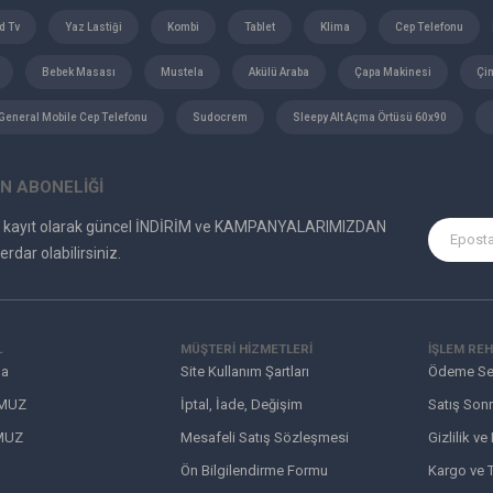
d Tv
Yaz Lastiği
Kombi
Tablet
Klima
Cep Telefonu
Bebek Masası
Mustela
Akülü Araba
Çapa Makinesi
Çi
General Mobile Cep Telefonu
Sudocrem
Sleepy Alt Açma Örtüsü 60x90
N ABONELİĞİ
e kayıt olarak güncel İNDİRİM ve KAMPANYALARIMIZDAN
erdar olabilirsiniz.
L
MÜŞTERI HIZMETLERI
İŞLEM REH
da
Site Kullanım Şartları
Ödeme Se
MUZ
İptal, İade, Değişim
Satış Sonr
MUZ
Mesafeli Satış Sözleşmesi
Gizlilik ve
Ön Bilgilendirme Formu
Kargo ve T