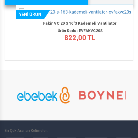
YENİ ÜRÜN
Fakir VC 20 S 16"3 Kademeli Vantilatör
Ürün Kodu : EVFAKVC20S
822,00 TL
En Çok Aranan Kelimeler: