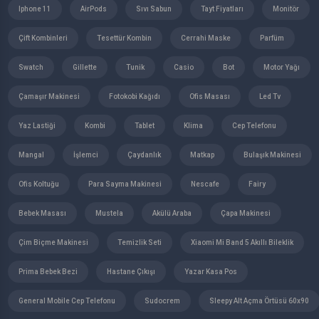
Iphone 11
AirPods
Sıvı Sabun
Tayt Fiyatları
Monitör
Çift Kombinleri
Tesettür Kombin
Cerrahi Maske
Parfüm
Swatch
Gillette
Tunik
Casio
Bot
Motor Yağı
Çamaşır Makinesi
Fotokobi Kağıdı
Ofis Masası
Led Tv
Yaz Lastiği
Kombi
Tablet
Klima
Cep Telefonu
Mangal
İşlemci
Çaydanlık
Matkap
Bulaşık Makinesi
Ofis Koltuğu
Para Sayma Makinesi
Nescafe
Fairy
Bebek Masası
Mustela
Akülü Araba
Çapa Makinesi
Çim Biçme Makinesi
Temizlik Seti
Xiaomi Mi Band 5 Akıllı Bileklik
Prima Bebek Bezi
Hastane Çıkışı
Yazar Kasa Pos
General Mobile Cep Telefonu
Sudocrem
Sleepy Alt Açma Örtüsü 60x90