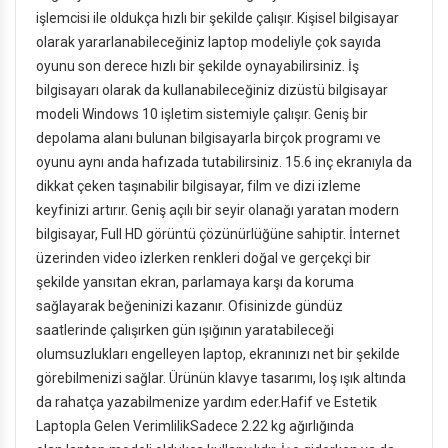
işlemcisi ile oldukça hızlı bir şekilde çalışır. Kişisel bilgisayar
olarak yararlanabileceğiniz laptop modeliyle çok sayıda
oyunu son derece hızlı bir şekilde oynayabilirsiniz. İş
bilgisayarı olarak da kullanabileceğiniz dizüstü bilgisayar
modeli Windows 10 işletim sistemiyle çalışır. Geniş bir
depolama alanı bulunan bilgisayarla birçok programı ve
oyunu aynı anda hafızada tutabilirsiniz. 15.6 inç ekranıyla da
dikkat çeken taşınabilir bilgisayar, film ve dizi izleme
keyfinizi artırır. Geniş açılı bir seyir olanağı yaratan modern
bilgisayar, Full HD görüntü çözünürlüğüne sahiptir. İnternet
üzerinden video izlerken renkleri doğal ve gerçekçi bir
şekilde yansıtan ekran, parlamaya karşı da koruma
sağlayarak beğeninizi kazanır. Ofisinizde gündüz
saatlerinde çalışırken gün ışığının yaratabileceği
olumsuzlukları engelleyen laptop, ekranınızı net bir şekilde
görebilmenizi sağlar. Ürünün klavye tasarımı, loş ışık altında
da rahatça yazabilmenize yardım eder.Hafif ve Estetik
Laptopla Gelen VerimlilikSadece 2.22 kg ağırlığında