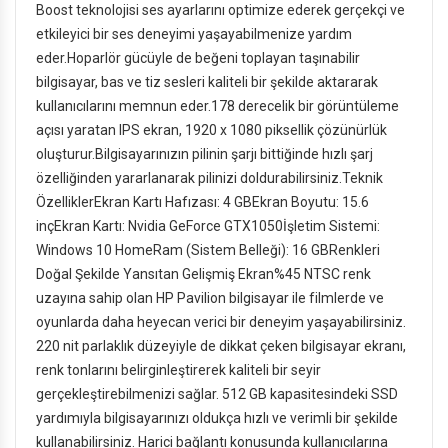
Boost teknolojisi ses ayarlarını optimize ederek gerçekçi ve
etkileyici bir ses deneyimi yaşayabilmenize yardım
eder.Hoparlör gücüyle de beğeni toplayan taşınabilir
bilgisayar, bas ve tiz sesleri kaliteli bir şekilde aktararak
kullanıcılarını memnun eder.178 derecelik bir görüntüleme
açısı yaratan IPS ekran, 1920 x 1080 piksellik çözünürlük
oluşturur.Bilgisayarınızın pilinin şarjı bittiğinde hızlı şarj
özelliğinden yararlanarak pilinizi doldurabilirsiniz.Teknik
ÖzelliklerEkran Kartı Hafızası: 4 GBEkran Boyutu: 15.6
inçEkran Kartı: Nvidia GeForce GTX1050İşletim Sistemi:
Windows 10 HomeRam (Sistem Belleği): 16 GBRenkleri
Doğal Şekilde Yansıtan Gelişmiş Ekran%45 NTSC renk
uzayına sahip olan HP Pavilion bilgisayar ile filmlerde ve
oyunlarda daha heyecan verici bir deneyim yaşayabilirsiniz.
220 nit parlaklık düzeyiyle de dikkat çeken bilgisayar ekranı,
renk tonlarını belirginleştirerek kaliteli bir seyir
gerçekleştirebilmenizi sağlar. 512 GB kapasitesindeki SSD
yardımıyla bilgisayarınızı oldukça hızlı ve verimli bir şekilde
kullanabilirsiniz. Harici bağlantı konusunda kullanıcılarına