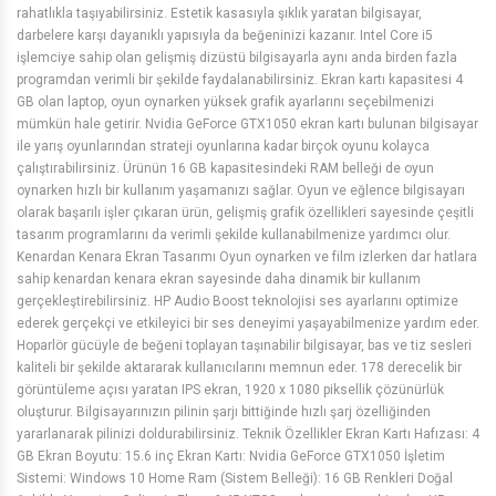
rahatlıkla taşıyabilirsiniz. Estetik kasasıyla şıklık yaratan bilgisayar,
darbelere karşı dayanıklı yapısıyla da beğeninizi kazanır. Intel Core i5
işlemciye sahip olan gelişmiş dizüstü bilgisayarla aynı anda birden fazla
programdan verimli bir şekilde faydalanabilirsiniz. Ekran kartı kapasitesi 4
GB olan laptop, oyun oynarken yüksek grafik ayarlarını seçebilmenizi
mümkün hale getirir. Nvidia GeForce GTX1050 ekran kartı bulunan bilgisayar
ile yarış oyunlarından strateji oyunlarına kadar birçok oyunu kolayca
çalıştırabilirsiniz. Ürünün 16 GB kapasitesindeki RAM belleği de oyun
oynarken hızlı bir kullanım yaşamanızı sağlar. Oyun ve eğlence bilgisayarı
olarak başarılı işler çıkaran ürün, gelişmiş grafik özellikleri sayesinde çeşitli
tasarım programlarını da verimli şekilde kullanabilmenize yardımcı olur.
Kenardan Kenara Ekran Tasarımı Oyun oynarken ve film izlerken dar hatlara
sahip kenardan kenara ekran sayesinde daha dinamik bir kullanım
gerçekleştirebilirsiniz. HP Audio Boost teknolojisi ses ayarlarını optimize
ederek gerçekçi ve etkileyici bir ses deneyimi yaşayabilmenize yardım eder.
Hoparlör gücüyle de beğeni toplayan taşınabilir bilgisayar, bas ve tiz sesleri
kaliteli bir şekilde aktararak kullanıcılarını memnun eder. 178 derecelik bir
görüntüleme açısı yaratan IPS ekran, 1920 x 1080 piksellik çözünürlük
oluşturur. Bilgisayarınızın pilinin şarjı bittiğinde hızlı şarj özelliğinden
yararlanarak pilinizi doldurabilirsiniz. Teknik Özellikler Ekran Kartı Hafızası: 4
GB Ekran Boyutu: 15.6 inç Ekran Kartı: Nvidia GeForce GTX1050 İşletim
Sistemi: Windows 10 Home Ram (Sistem Belleği): 16 GB Renkleri Doğal