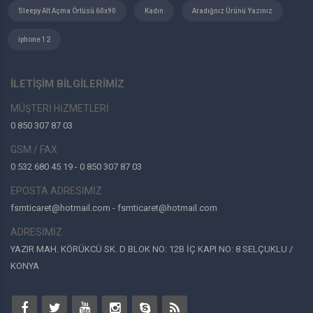
Sleepy Alt Açma Örtüsü 60x90
Kadın
Aradığnız Ürünü Yazınız
iphone 12
İLETİŞİM BİLGİLERİMİZ
MÜŞTERİ HİZMETLERİ
0 850 307 87 03
GSM / FAX
0 532 680 45 19 - 0 850 307 87 03
EPOSTA ADRESİMİZ
fsmticaret@hotmail.com - fsmticaret@hotmail.com
ADRESİMİZ
YAZIR MAH. KÖRÜKCÜ SK. D BLOK NO: 12B İÇ KAPI NO: 8 SELÇUKLU /
KONYA