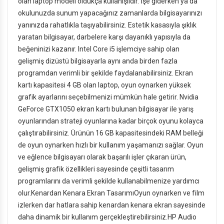
olan laptop modeli oldukça kullanışlıdır. İşe giderken ya da
okulunuzda sunum yapacağınız zamanlarda bilgisayarınızı
yanınızda rahatlıkla taşıyabilirsiniz. Estetik kasasıyla şıklık
yaratan bilgisayar, darbelere karşı dayanıklı yapısıyla da
beğeninizi kazanır. Intel Core i5 işlemciye sahip olan
gelişmiş dizüstü bilgisayarla aynı anda birden fazla
programdan verimli bir şekilde faydalanabilirsiniz. Ekran
kartı kapasitesi 4 GB olan laptop, oyun oynarken yüksek
grafik ayarlarını seçebilmenizi mümkün hale getirir. Nvidia
GeForce GTX1050 ekran kartı bulunan bilgisayar ile yarış
oyunlarından strateji oyunlarına kadar birçok oyunu kolayca
çalıştırabilirsiniz. Ürünün 16 GB kapasitesindeki RAM belleği
de oyun oynarken hızlı bir kullanım yaşamanızı sağlar. Oyun
ve eğlence bilgisayarı olarak başarılı işler çıkaran ürün,
gelişmiş grafik özellikleri sayesinde çeşitli tasarım
programlarını da verimli şekilde kullanabilmenize yardımcı
olur.Kenardan Kenara Ekran TasarımıOyun oynarken ve film
izlerken dar hatlara sahip kenardan kenara ekran sayesinde
daha dinamik bir kullanım gerçekleştirebilirsiniz.HP Audio