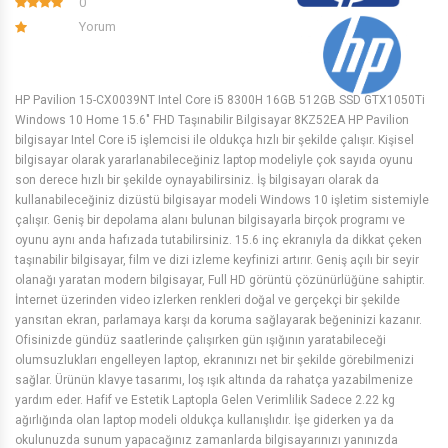
0
Yorum
HP Pavilion 15-CX0039NT Intel Core i5 8300H 16GB 512GB SSD GTX1050Ti
Windows 10 Home 15.6" FHD Taşınabilir Bilgisayar 8KZ52EA HP Pavilion
bilgisayar Intel Core i5 işlemcisi ile oldukça hızlı bir şekilde çalışır. Kişisel
bilgisayar olarak yararlanabileceğiniz laptop modeliyle çok sayıda oyunu
son derece hızlı bir şekilde oynayabilirsiniz. İş bilgisayarı olarak da
kullanabileceğiniz dizüstü bilgisayar modeli Windows 10 işletim sistemiyle
çalışır. Geniş bir depolama alanı bulunan bilgisayarla birçok programı ve
oyunu aynı anda hafızada tutabilirsiniz. 15.6 inç ekranıyla da dikkat çeken
taşınabilir bilgisayar, film ve dizi izleme keyfinizi artırır. Geniş açılı bir seyir
olanağı yaratan modern bilgisayar, Full HD görüntü çözünürlüğüne sahiptir.
İnternet üzerinden video izlerken renkleri doğal ve gerçekçi bir şekilde
yansıtan ekran, parlamaya karşı da koruma sağlayarak beğeninizi kazanır.
Ofisinizde gündüz saatlerinde çalışırken gün ışığının yaratabileceği
olumsuzlukları engelleyen laptop, ekranınızı net bir şekilde görebilmenizi
sağlar. Ürünün klavye tasarımı, loş ışık altında da rahatça yazabilmenize
yardım eder. Hafif ve Estetik Laptopla Gelen Verimlilik Sadece 2.22 kg
ağırlığında olan laptop modeli oldukça kullanışlıdır. İşe giderken ya da
okulunuzda sunum yapacağınız zamanlarda bilgisayarınızı yanınızda