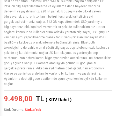
Şekilde Yansıtan Gelişmiş Ekran %45 NTSC renk uzayına sahip olan HP
Pavilion bilgisayar ile filmlerde ve oyunlarda daha heyecan verici bir
deneyim yaşayabilirsiniz. 220 nit parlaklık düzeyiyle de dikkat çeken
bilgisayar ekranı, renk tonlarını belirginleştirerek kaliteli bir seyir
gerçekleştirebilmenizi sağlar. 512 GB kapasitesindeki SSD yardımıyla
bilgisayarınızı oldukça hızlı ve verimli bir şekilde kullanabilirsiniz. Harici
bağlantı konusunda kullanıcılarına kolaylık yaratan bilgisayar, USB girişi ile
veri paylaşımı yapabilmenize olanak tanır. Geniş bir alanı kapsayan Wi-Fi
özelliğiyle kablosuz olarak internete bağlanabilirsiniz. Bluetooth
teknolojisine de sahip olan dizüstü bilgisayar, cep telefonunuzla kablosuz
şekilde ağ kurabilmenizi sağlar. SD kart okuyucusu yardımıyla cep
telefonunuzun hafıza kartını bilgisayarınızdan açabilirsiniz. 88 derecelik bir
görüş açısına sahip HD kamera aracılığıyla görüntülü görüşmeler
gerçekleştirebilirsiniz. Arkadan aydınlatma özelliği bulunan ergonomik
klavye ve geniş tuş aralıkları ile konforlu bir kullanım yaşayabilirsiniz.
Aydınlatma desteği gece saatlerinde oyun oynarken kolaylık bir kullanım
sağlar.
9.498,00
TL
( KDV Dahil )
Stok Durumu:
Stokta Yok